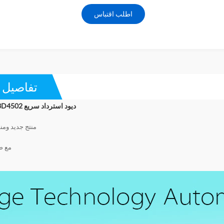
اطلب اقتباس
تفاصيل ا
ABB 5SDF03D4502 ديود استرداد سريع
منتج جديد وم
مع ض