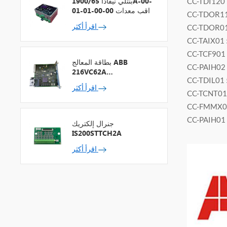
بنتلي نيفادا 1900/65A-00-
CC-TDI120
01-01-00-00 مراقب معدات
CC-TDOR11
الأغراض العامة
اقرأ أكثر
CC-TDOR01
CC-TAIX01
CC-TCF901
بطاقة المعالج ABB
CC-PAIH02
216VC62A
CC-TDIL01
HESG324442R13
اقرأ أكثر
CC-TCNT01
CC-FMMX0
CC-PAIH01
جنرال إلكتريك
IS200STTCH2A
اقرأ أكثر