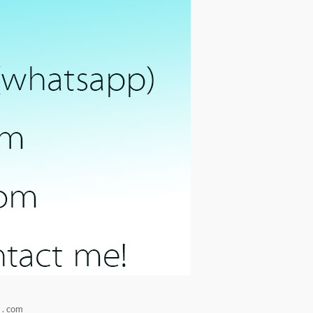
آبي @ 