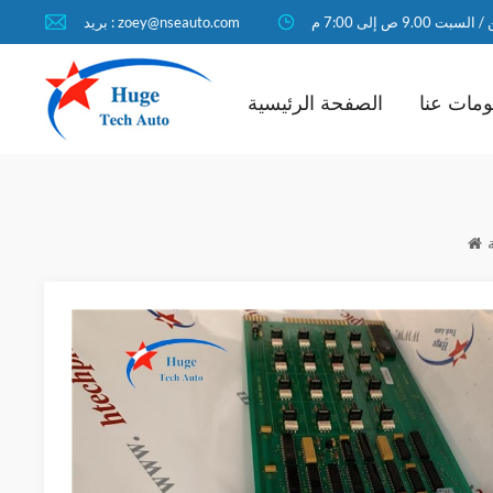
لسبت 9.00 ص إلى 7:00 م
بريد : zoey@nseauto.com
مات عنا
الصفحة الرئيسية