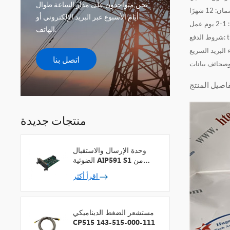
نحن متواجدون على مدار الساعة طوال
أيام الأسبوع عبر البريد الإلكتروني أو
الهاتف.
اتصل بنا
وصحائف بيانات
منتجات جديدة
وحدة الإرسال والاستقبال
الضوئية AIP591 S1 من
شركة يوكوجاوا لمكرر شبكة
اقرأ أكثر
V
مستشعر الضغط الديناميكي
CP515 143-515-000-111