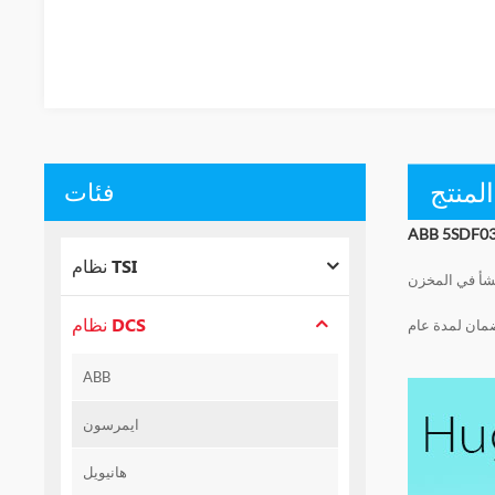
لمنتج
فئات
نظام TSI
نشأ في المخزن
نظام DCS
مان لمدة عام
ABB
ايمرسون
هانيويل