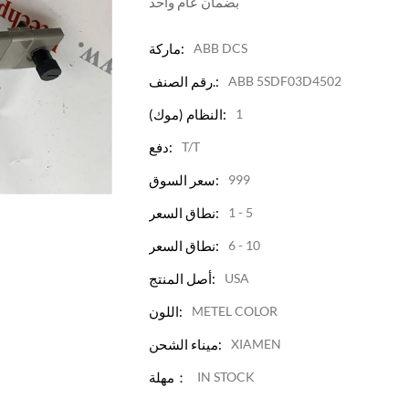
بضمان عام واحد
ABB DCS
ماركة:
ABB 5SDF03D4502
رقم الصنف.:
1
النظام (موك):
T/T
دفع:
999
سعر السوق:
1 - 5
نطاق السعر:
6 - 10
نطاق السعر:
USA
أصل المنتج:
METEL COLOR
اللون:
XIAMEN
ميناء الشحن:
IN STOCK
مهلة：