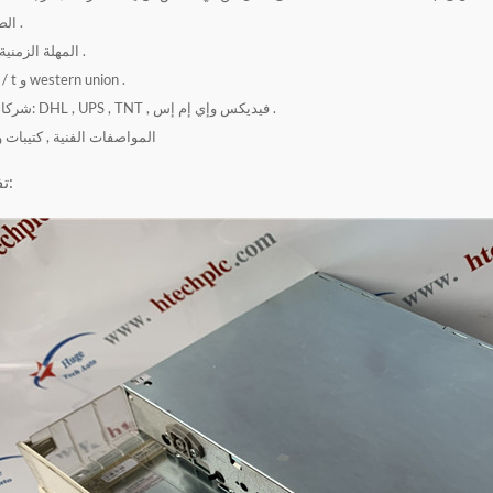
الضمان: 12 شهرًا .
المهلة الزمنية: 1-2 يوم عمل .
شروط الدفع: t / t و western union .
شركاء البريد السريع: DHL , UPS , TNT , فيديكس وإي إم إس .
المواصفات الفنية , كتيبات 
تفاصيل المنتج: