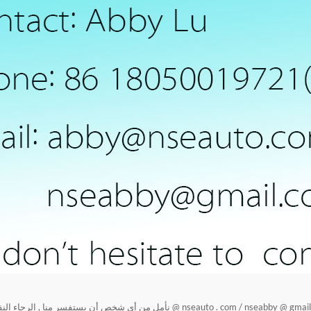
nseauto . com / nseabby @ gmail . com
نأمل من أي شخص أن يستفسر منا , الرجاء النق