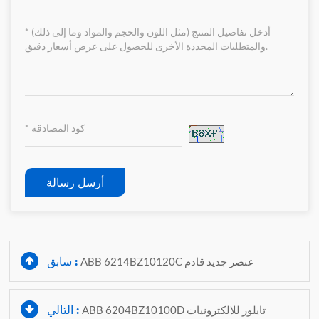
أرسل رسالة
سابق :
ABB 6214BZ10120C عنصر جديد قادم
التالي :
ABB 6204BZ10100D تايلور للالكترونيات