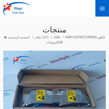
منتجات
ABB 6205BZ10000G تايلور
/
/
/
ABB
نظام DCS
الصفحة الرئيسية
للالكترونيات