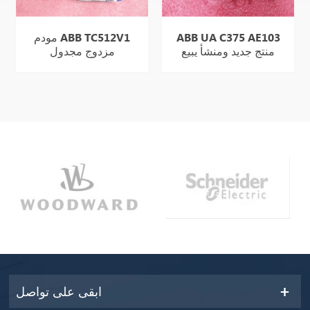
ABB UA C375 AE103
مودم ABB TC512V1
منتج جديد ومنشأ يبيع
مزدوج مجدول
بشكل جيد
ابقى على تواصل