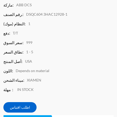
ABB DCS
ماركة:
DSQC604 3HAC12928-1
رقم الصنف.:
1
النظام (موك):
T/T
دفع:
999
سعر السوق:
1 - 5
نطاق السعر:
USA
أصل المنتج:
Depends on material
اللون:
XIAMEN
ميناء الشحن:
IN STOCK
مهلة：
اطلب اقتباس