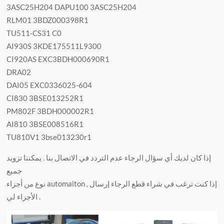
3ASC25H204 DAPU100 3ASC25H204
RLM01 3BDZ000398R1
TU511-CS31 C0
AI930S 3KDE175511L9300
CI920AS EXC3BDH000690R1
DRA02
DAI05 EXC0336025-604
CI830 3BSE013252R1
PM802F 3BDH000002R1
AI810 3BSE008516R1
TU810V1 3bse013230r1
إذا كان لديك أي سؤال الرجاء عدم التردد في الاتصال بنا . يمكننا تزويد
جميع
نوع من أجزاء automaiton , إذا كنت ترغب في شراء قطع الرجاء إرسال
الأجزاء لي .