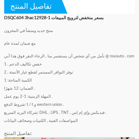
تفاصيل المنتج
بسعر منخفض لترويج المبيعات
DSQC604 3hac12928-1
منتج جديد ومنشأ في المخزون
مع ضمان لمدة عام
آبي @ nseauto . com
نأمل من أي شخص أن يستفسر منا , الرجاء النقر فوق هذا
1 . خفض تكاليف الدعم
2 , توفر التوافر المستمر لقطع غيار الأتمتة
الكمية المتاحة: 1
الضمان: 12 شهرًا .
المهلة الزمنية: 1-2 يوم عمل .
شروط الدفع: t / t و western union .
شركاء البريد السريع: DHL , UPS , TNT , فيديكس وإي إم إس .
المواصفات الفنية , الكتيبات وصحائف البيانات
تفاصيل المنتج: