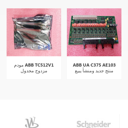
ABB UA C375 AE103
مودم ABB TC512V1
منتج جديد ومنشأ يبيع
مزدوج مجدول
بشكل جيد