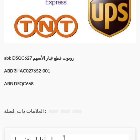
abb DSQC627 روبوت قطع غيار الأسهم
ABB 3HAC027652-001
ABB DSQC668
العلامات ذات الصلة :
أرسل لنا استفسار