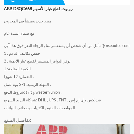
ABB DSQC668 روبوت قطع غيار الأسهم
منتج جديد ومنشأ في المخزون
مع ضمان لمدة عام
آبي @ nseauto . com
نأمل من أي شخص أن يستفسر منا , الرجاء النقر فوق هذا
1 . خفض تكاليف الدعم
2 , توفر التوافر المستمر لقطع غيار الأتمتة
الكمية المتاحة: 1
الضمان: 12 شهرًا .
المهلة الزمنية: 1-2 يوم عمل .
شروط الدفع: t / t و western union .
شركاء البريد السريع: DHL , UPS , TNT , فيديكس وإي إم إس .
المواصفات الفنية , الكتيبات وصحائف البيانات
تفاصيل المنتج: