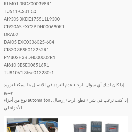
RLM01 3BDZ000398R1
TU511-CS31 C0
AI930S 3KDE175511L9300
CI920AS EXC3BDH000690R1
DRA02
DAI05 EXC0336025-604
CI830 3BSE013252R1
PM802F 3BDH000002R1
AI810 3BSE008516R1
TU810V1 3bse013230r1
إذا كان لديك أي سؤال الرجاء عدم التردد في الاتصال بنا . يمكننا تزويد
جميع
نوع من أجزاء automaiton , إذا كنت ترغب في شراء قطع الرجاء إرسال
الأجزاء لي .