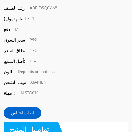
ABB DSQC668
رقم الصنف.:
1
النظام (موك):
T/T
دفع:
999
سعر السوق:
1 - 5
نطاق السعر:
USA
أصل المنتج:
Depends on material
اللون:
XIAMEN
ميناء الشحن:
IN STOCK
مهلة：
اطلب اقتباس
تفاصيل المنتج