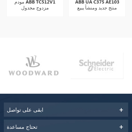
ABB UA C375 AE103
مودم ABB TC512V1
منتج جديد ومنشأ يبيع
مزدوج مجدول
بشكل جيد
ابقى على تواصل
تحتاج مساعدة