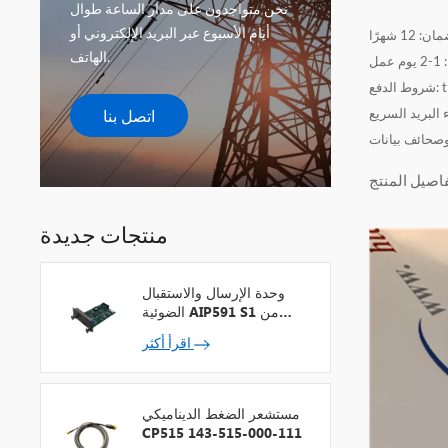
نحن متواجدون على مدار الساعة طوال
أيام الأسبوع عبر البريد الإلكتروني أو
الهاتف.
اتصل بنا
وصحائف بيانات
منتجات جديدة
وحدة الإرسال والاستقبال
الضوئية AIP591 S1 من
شركة يوكوجاوا لمكرر شبكة
اقرأ أكثر
V
مستشعر الضغط الديناميكي
CP515 143-515-000-111