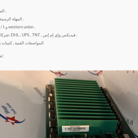
الضمان: 12 شهرًا .
المهلة الزمنية: 1-2 يوم عمل .
شروط الدفع: t / t و western union .
شركاء البريد السريع: DHL , UPS , TNT , فيديكس وإي إم إس .
المواصفات الفنية , كتيبات 
تفاصيل المنتج: