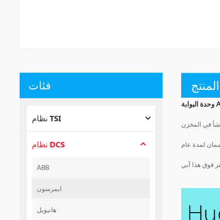
لمنتج
فئات
ABB
نظام TSI
نشأ في المخزن
نظام DCS
مان لمدة عام
ر فوق هذا
ABB
ايمرسون
هانيويل