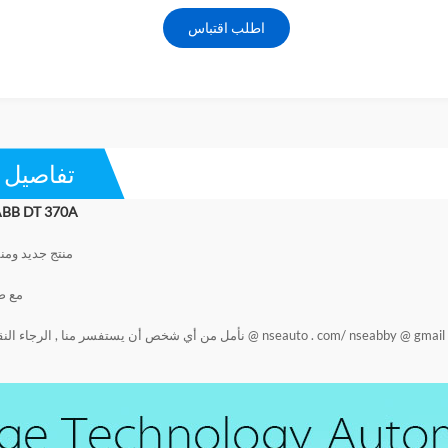
اطلب اقتباس
تفاصيل ا
وحدة البوابة  DT 370A
منتج جديد وم
مع ض
nseabby @ gmail 
/
آبي @ nseauto . com
نأمل من أي شخص أن يستفسر منا , الرجاء النق