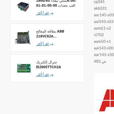
بنتلي نيفادا 1900/65A-00-
cp345
01-01-00-00 مراقب معدات
akb331
الأغراض العامة
اقرأ أكثر
aar145-s03
aai543-s03
aam21-s2
بطاقة المعالج ABB
vi702
216VC62A
HESG324442R13
aam50-s1
اقرأ أكثر
aai143-s00
aar145-s50
ص 482
جنرال إلكتريك
IS200STTCH2A
اقرأ أكثر