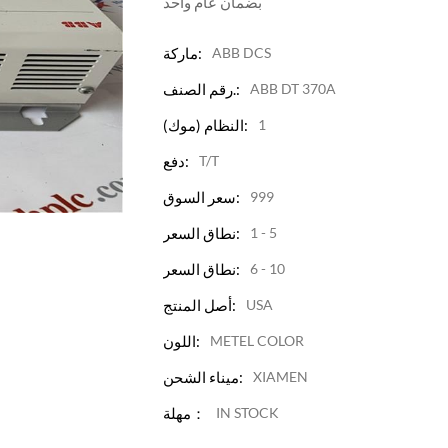
بضمان عام واحد
ABB DCS
ماركة:
ABB DT 370A
رقم الصنف.:
1
النظام (موك):
T/T
دفع:
999
سعر السوق:
1 - 5
نطاق السعر:
6 - 10
نطاق السعر:
USA
أصل المنتج:
METEL COLOR
اللون:
XIAMEN
ميناء الشحن:
IN STOCK
مهلة：