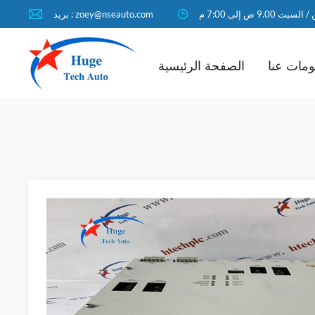
لسبت 9.00 ص إلى 7:00 م
بريد : zoey@nseauto.com
مات عنا
الصفحة الرئيسية