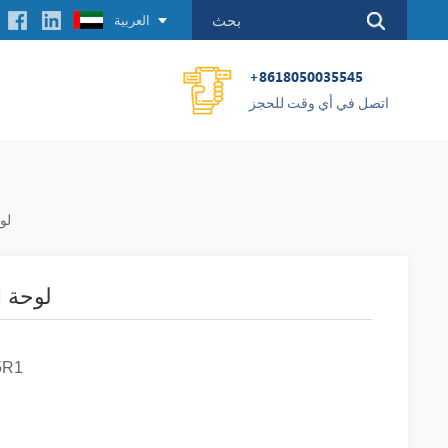
العربية
+8618050035545
اتصل في أي وقت للحجز
U-01
B GRBTU-01
5R1