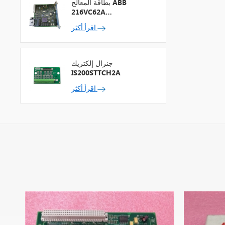
بطاقة المعالج ABB
216VC62A
HESG324442R13
اقرأ أكثر
جنرال إلكتريك
IS200STTCH2A
اقرأ أكثر