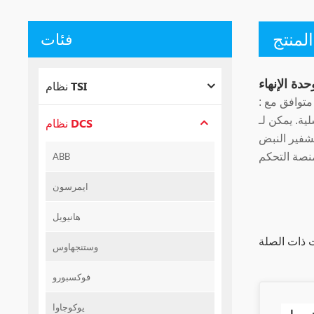
لمنتج
فئات
نظام TSI
. يمكن لـ LDGRB-01 أيضًا
نظام DCS
ABB
ايمرسون
هانيويل
وستنجهاوس
فوكسبورو
يوكوجاوا