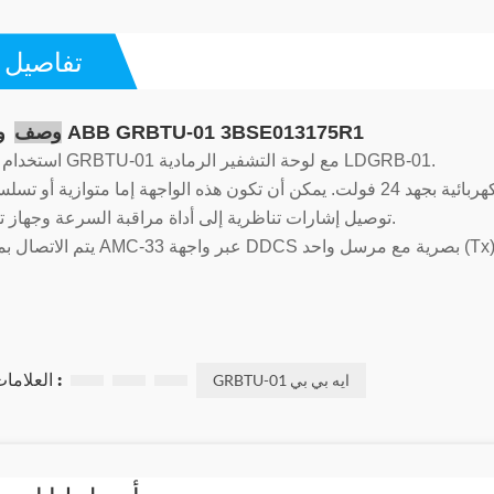
تفاصيل ا
وحدة الإنهاء ABB GRBTU-01 3BSE013175R1
وصف
: استخدام متوافق مع GRBTU-01 مع لوحة التشفير الرمادية LDGRB-01.
يتم الاتصال بمحطة التشفير عبر واجهة كهربائية بجهد 24 فولت. يمكن أن تكون هذه الواجهة إما متوازية أو تسلسلية
توصيل إشارات تناظرية إلى أداة مراقبة السرعة وجهاز تشفير النبض.
العلامات ذات الصلة :
GRBTU-01 ايه بي بي