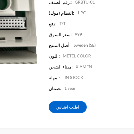
GRBTU-01
رقم الصنف.:
1 PC
النظام (موك):
T/T
دفع:
999
سعر السوق:
Sweden (SE)
أصل المنتج:
METEL COLOR
اللون:
XIAMEN
ميناء الشحن:
IN STOCK
مهلة：
1 year
ضمان:
اطلب اقتباس