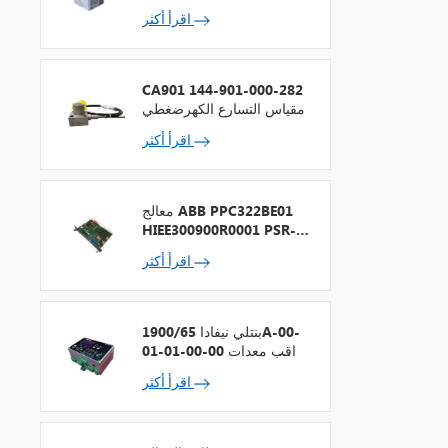
اقرأ أكثر
CA901 144-901-000-282
مقياس التسارع الكهرضغطي
اقرأ أكثر
معالج ABB PPC322BE01
HIEE300900R0001 PSR-2
+ ناقل المجال
اقرأ أكثر
بنتلي نيفادا 1900/65A-00-
01-01-00-00 مراقب معدات
الأغراض العامة
اقرأ أكثر