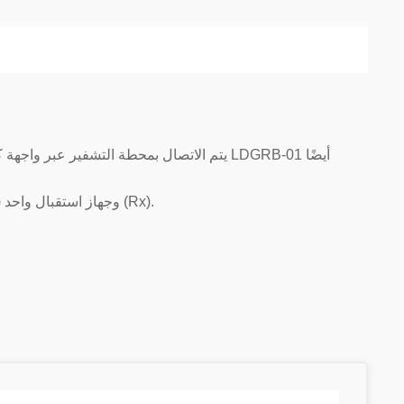
يتم الاتصال بمنصة التحكم AMC-33 عبر واجهة DDCS بصرية مع مرسل واحد (Tx) وجهاز استقبال واحد (Rx).