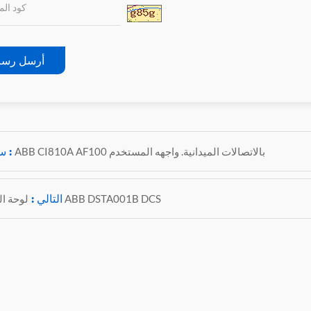
أرسل رسا
سابق :
ABB CI810A AF100 بالاتصالات الميدانية. واجهه المستخدم
التالي :
لوحة الجرد ABB DSTA001B DCS