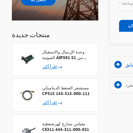
لة
منتجات جديدة
وحدة الإرسال والاستقبال
الضوئية AIP591 S1 من
شركة يوكوجاوا لمكرر شبكة
اقرأ أكثر
V
مستشعر الضغط الديناميكي
CP515 143-515-000-111
اقرأ أكثر
مقياس تسارع كهرضغطية
CE311 444-311-000-031