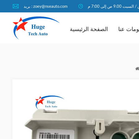
لسبت 9.00 ص إلى 7:00 م
بريد : zoey@nseauto.com
مات عنا
الصفحة الرئيسية