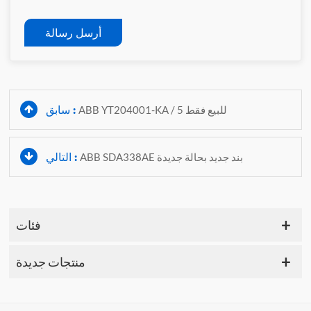
أرسل رسالة
سابق :
ABB YT204001-KA / 5 للبيع فقط
التالي :
ABB SDA338AE بند جديد بحالة جديدة
فئات
منتجات جديدة