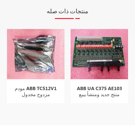
منتجات ذات صله
ABB UA C375 AE103
مودم ABB TC512V1
منتج جديد ومنشأ يبيع
مزدوج مجدول
بشكل جيد