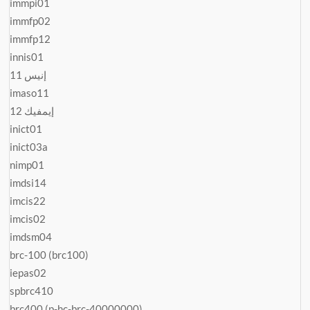
immpi01
immfp02
immfp12
innis01
إنيس 11
imaso11
إيمفيك 12
inict01
inict03a
nimp01
imdsi14
imcis22
imcis02
imdsm04
brc-100 (brc100)
iepas02
spbrc410
brc400 (p-hc-brc-40000000)