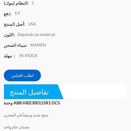
1
النظام (موك):
T/T
دفع:
USA
أصل المنتج:
Depends on material
اللون:
XIAMEN
ميناء الشحن:
IN STOCK
مهلة：
اطلب اقتباس
تفاصيل المنتج
وحدة ABB HIEE300115R1 DCS
منتج جديد ومنشأ في المخزن
بضمان عام واحد