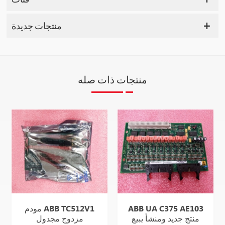
منتجات جديدة
منتجات ذات صله
ABB UA C375 AE103
مودم ABB TC512V1
منتج جديد ومنشأ يبيع
مزدوج مجدول