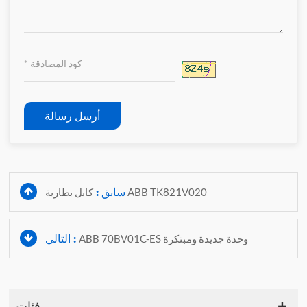
أرسل رسالة
سابق :
كابل بطارية ABB TK821V020
التالي :
ABB 70BV01C-ES وحدة جديدة ومبتكرة
فئات