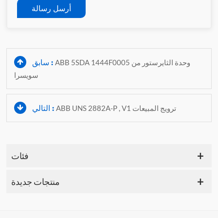
أرسل رسالة
سابق :
ABB 5SDA 1444F0005 وحدة الثايرستور من
سويسرا
التالي :
ABB UNS 2882A-P , V1 ترويج المبيعات
فئات
منتجات جديدة