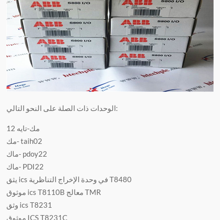
الوحدات ذات الصلة على النحو التالي:
مك-تايه 12
مك- taih02
ماك- pdoy22
ماك- PDI22
يثق ics في وحدة الإخراج التناظرية T8480
موثوق ics T8110B معالج TMR
وثق ics T8231
موثوق ICS T8231C