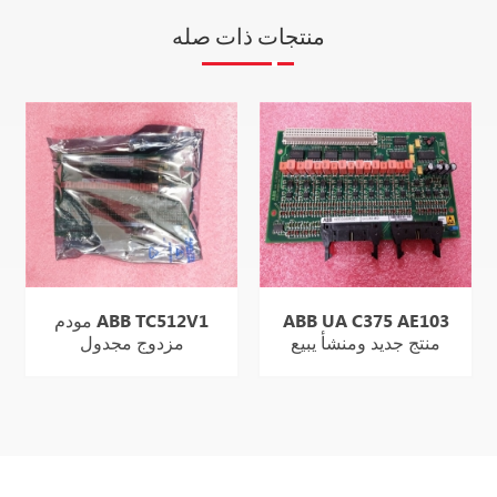
منتجات ذات صله
ABB UA C375 AE103
مودم ABB TC512V1
منتج جديد ومنشأ يبيع
مزدوج مجدول
بشكل جيد