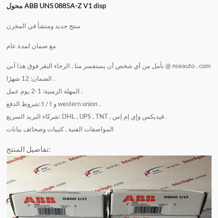
محول ABB UNS 0885A-Z V1 disp
منتج جديد ومنشأ في المخزن
مع ضمان لمدة عام
آبي @ nseauto . com
نأمل من أي شخص أن يستفسر منا , الرجاء النقر فوق هذا
الضمان: 12 شهرًا .
المهلة الزمنية: 1-2 يوم عمل .
شروط الدفع: t / t و western union .
شركاء البريد السريع: DHL , UPS , TNT , فيديكس وإي إم إس .
المواصفات الفنية , كتيبات وصحائف بيانات
تفاصيل المنتج: