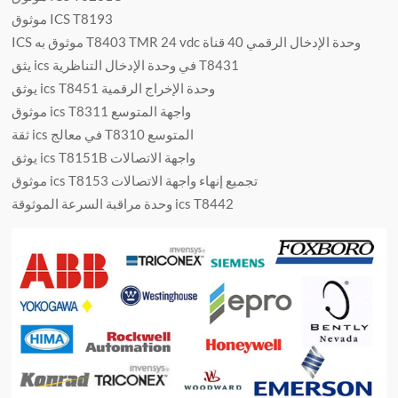
موثوق ICS T8193
ICS موثوق به T8403 TMR 24 vdc وحدة الإدخال الرقمي 40 قناة
يثق ics في وحدة الإدخال التناظرية T8431
يوثق ics T8451 وحدة الإخراج الرقمية
موثوق ics T8311 واجهة المتوسع
ثقة ics في معالج T8310 المتوسع
يوثق ics T8151B واجهة الاتصالات
موثوق ics T8153 تجميع إنهاء واجهة الاتصالات
وحدة مراقبة السرعة الموثوقة ics T8442