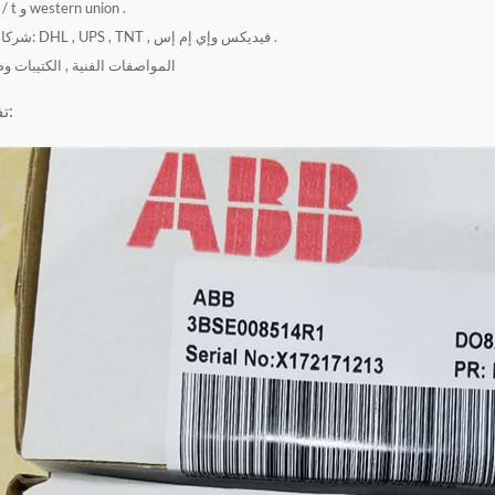
شروط الدفع: t / t و western union .
شركاء البريد السريع: DHL , UPS , TNT , فيديكس وإي إم إس .
المواصفات الفنية , الكتيبات و
تفاصيل المنتج: