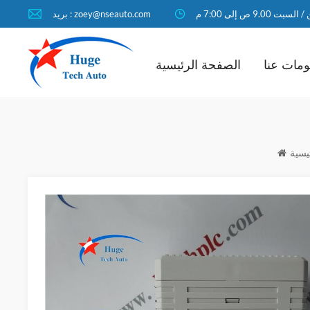
لسبت 9.00 ص إلى 7:00 م
بريد : zoey@nseauto.com
مات عنا
الصفحة الرئيسية
يسية