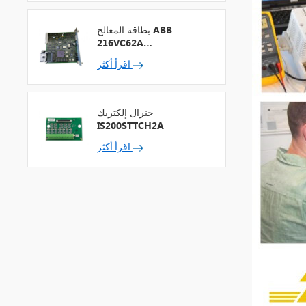
بطاقة المعالج ABB
216VC62A
HESG324442R13
اقرأ أكثر
جنرال إلكتريك
IS200STTCH2A
اقرأ أكثر