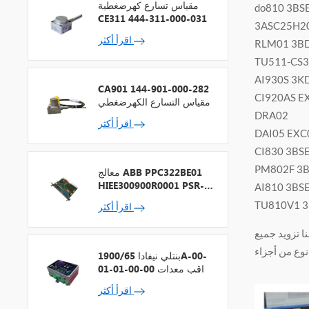
مقياس تسارع كهرضغطية
do810 3BS
CE311 444-311-000-031
3ASC25H2
اقرأ أكثر
RLM01 3B
TU511-CS3
AI930S 3K
CA901 144-901-000-282
CI920AS 
مقياس التسارع الكهرضغطي
DRA02
اقرأ أكثر
DAI05 EXC
CI830 3BS
PM802F 3
معالج ABB PPC322BE01
HIEE300900R0001 PSR-2
AI810 3BS
+ ناقل المجال
TU810V1 3
اقرأ أكثر
نا تزويد جميع
بنتلي نيفادا 1900/65A-00-
01-01-00-00 مراقب معدات
الأغراض العامة
اقرأ أكثر