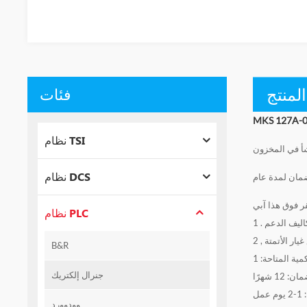
لمنتج
فئات
نظام TSI
شأ في المخزون
نظام DCS
مان لمدة عام
ر فوق هذا
نظام PLC
كاليف الدعم
غيار الأتمتة
B&R
مية المتاحة: 1
جنرال إلكتريك
وودوورد