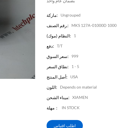
بضمان عام واحد
Ungrouped
ماركة:
MKS 127A-01000D 1000
رقم الصنف.:
1
النظام (موك):
T/T
دفع:
999
سعر السوق:
1 - 5
نطاق السعر:
USA
أصل المنتج:
Depends on material
اللون:
XIAMEN
ميناء الشحن:
IN STOCK
مهلة：
اطلب اقتباس