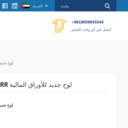
العربية
+8618050035545
اتصل في أي وقت للحجز
7A-01000D 1000TORR
MKS 127A-01000D 1000TORR لوح جديد للأوراق المالية
A-01000D 1000TORR