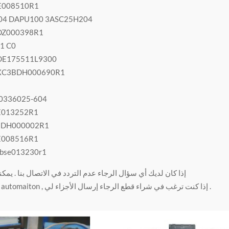
E008510R1
04 DAPU100 3ASC25H204
DZ000398R1
1 C0
DE175511L9300
EXC3BDH000690R1
0336025-604
E013252R1
BDH000002R1
E008516R1
bse013230r1
إذا كان لديك أي سؤال الرجاء عدم التردد في الاتصال بنا . يمكن
نوع من أجزاء automaiton , إذا كنت ترغب في شراء قطع الرجاء إرسال الأجزاء لي .