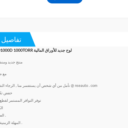
تفاصيل ا
MKS 127A-01000D 1000TORR لوح جديد للأوراق المالية
منتج جديد ومن
مع ض
آبي @ nseauto . com
نأمل من أي شخص أن يستفسر منا , الرجاء النق
1 . خفض ت
2 , توفر التوافر المستمر لقطع 
الك
الضمان: 12 شهرًا .
المهلة الزمنية: 1-2 يوم عمل .