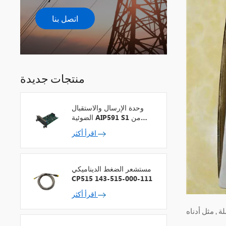
اتصل بنا
منتجات جديدة
وحدة الإرسال والاستقبال
الضوئية AIP591 S1 من
شركة يوكوجاوا لمكرر شبكة
اقرأ أكثر
V
مستشعر الضغط الديناميكي
CP515 143-515-000-111
اقرأ أكثر