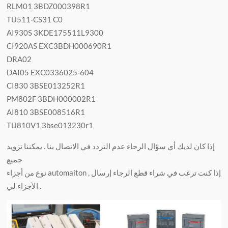
RLM01 3BDZ000398R1
TU511-CS31 C0
AI930S 3KDE175511L9300
CI920AS EXC3BDH000690R1
DRA02
DAI05 EXC0336025-604
CI830 3BSE013252R1
PM802F 3BDH000002R1
AI810 3BSE008516R1
TU810V1 3bse013230r1
إذا كان لديك أي سؤال الرجاء عدم التردد في الاتصال بنا . يمكننا تزويد
جميع
نوع من أجزاء automaiton , إذا كنت ترغب في شراء قطع الرجاء إرسال
الأجزاء لي .