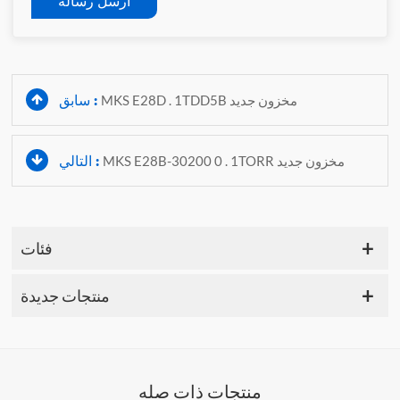
أرسل رسالة
سابق :
MKS E28D . 1TDD5B مخزون جديد
التالي :
MKS E28B-30200 0 . 1TORR مخزون جديد
فئات
منتجات جديدة
منتجات ذات صله