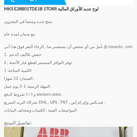
MKS E28B01TDE1B 1TORR لوح جديد للأوراق المالية
منتج جديد ومنشأ في المخزون
مع ضمان لمدة عام
آبي @ nseauto . com
نأمل من أي شخص أن يستفسر منا , الرجاء النقر فوق هذا
1 . خفض تكاليف الدعم
2 , توفر التوافر المستمر لقطع غيار الأتمتة
الكمية المتاحة: 1
الضمان: 12 شهرًا .
المهلة الزمنية: 1-2 يوم عمل .
شروط الدفع: t / t و western union .
شركاء البريد السريع: DHL , UPS , TNT , فيديكس وإي إم إس .
المواصفات الفنية , الكتيبات وصحائف البيانات
تفاصيل المنتج: