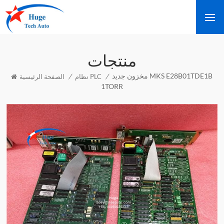
منتجات
مخزون جديد MKS E28B01TDE1B
/
/
نظام PLC
الصفحة الرئيسية
1TORR