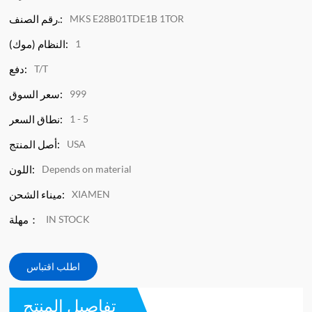
MKS E28B01TDE1B 1TOR
رقم الصنف.:
1
النظام (موك):
T/T
دفع:
999
سعر السوق:
1 - 5
نطاق السعر:
USA
أصل المنتج:
Depends on material
اللون:
XIAMEN
ميناء الشحن:
IN STOCK
مهلة：
اطلب اقتباس
تفاصيل المنتج