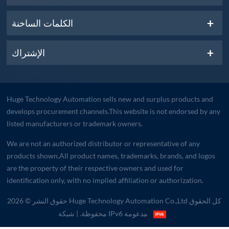
الكلمات الساخنة
الإشتراك
Huge Technology Automation sells new and surplus products and
develops procurement channels.This website is not endorsed by any
listed manufacturers or trademark owners.
We are not an authorized distributor or representative of any
products shown.All product names, trademarks, brands, and logos
are the property of their respective owners and used for
identification only, with no implied affiliation or authorization.
حقوق النشر © 2026 Huge Technology Automation Co.,Ltd كل الحقوق
| شبكة IPv6 مدعومة
محفوظة.