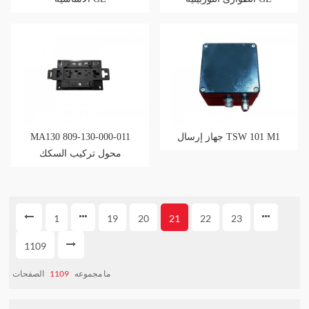
IS200TRPGH1BCC
IS200TREGH1BDB
جهاز إرسال TSW 101 M1
MA130 809-130-000-011
محول تركيب السكك
الحديدية DIN
1
19
20
21
22
23
1109
ما مجموعه
1109
الصفحات