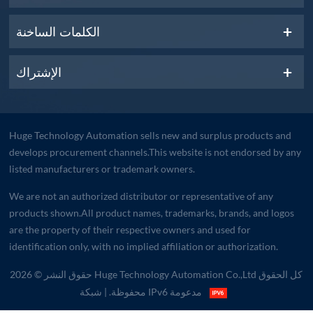
الكلمات الساخنة
الإشتراك
Huge Technology Automation sells new and surplus products and
develops procurement channels.This website is not endorsed by any
listed manufacturers or trademark owners.
We are not an authorized distributor or representative of any
products shown.All product names, trademarks, brands, and logos
are the property of their respective owners and used for
identification only, with no implied affiliation or authorization.
حقوق النشر © 2026 Huge Technology Automation Co.,Ltd كل الحقوق
| شبكة IPv6 مدعومة
محفوظة.