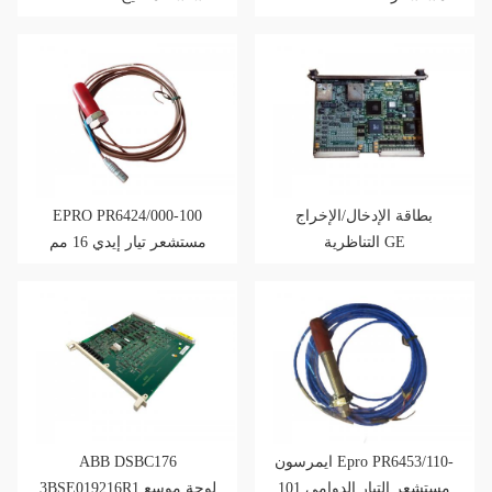
تيار إيدي 16 مم
مزدوجة القناة
بطاقة الإدخال/الإخراج
EPRO PR6424/000-100
التناظرية GE
مستشعر تيار إيدي 16 مم
IS200VAICH1D VME
ايمرسون Epro PR6453/110-
ABB DSBC176
101 مستشعر التيار الدوامي
3BSE019216R1 لوحة موسع