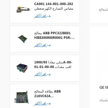
CA901 144-901-000-282
مقياس التسارع الكهرضغطي
الج ICS
اقرأ أكثر
معالج ABB PPC322BE01
HIEE300900R0001 PSR-2
+ ناقل المجال
اقرأ أكثر
بنتلي نيفادا 1900/65A-00-
01-01-00-00 مراقب معدات
الأغراض العامة
اقرأ أكثر
الإخراج
بطاقة المعالج ABB
216VC62A
سلة GE
HESG324442R13
اقرأ أكثر