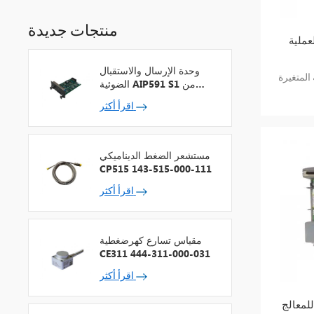
منتجات جديدة
تلي نيفادا 3500/62 العملية
وحدة الإرسال والاستقبال
3500/6 العملية المتغيرة
الضوئية AIP591 S1 من
شركة يوكوجاوا لمكرر شبكة
اقرأ أكثر
V
مستشعر الضغط الديناميكي
CP515 143-515-000-111
اقرأ أكثر
مقياس تسارع كهرضغطية
CE311 444-311-000-031
اقرأ أكثر
الج ICS