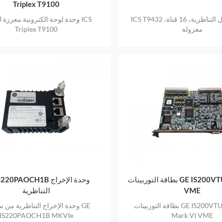
Triplex T9100
ICS T9432 وحدة الإدخال التناظرية، 16 قناة،
وحدة لوحة الكترونية معززة للمع
معزولة
Triplex T9100
بطاقة التوربينات GE IS200VTURH1BAA
GE IS220PAOCH1B وحدة 
VME
التناظرية
بطاقة التوربينات GE IS200VTURH1BAA
وحدة الإخراج التناظرية من سل
IS220PAOCH1B MKVIe
Mark VI VME