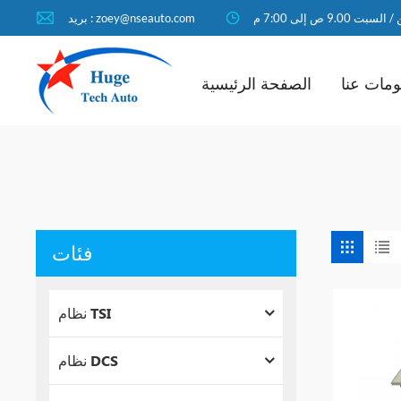
لسبت 9.00 ص إلى 7:00 م
بريد : zoey@nseauto.com
مات عنا
الصفحة الرئيسية
فئات
نظام TSI
نظام DCS