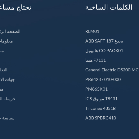
الكلمات الساخنة
تحتاج مساع
RLM01
الصفحة الرئ
ABB SAFT 187 يخدع
معلومات
هانيويل CC-PAOX01
من
هيما F7131
General Electric DS200IM
التعل
PR6423 / 010-000
جهات الا
PM865K01
مق
ICS موثوق T8431
خريطة ال
L
Triconex 4351B
ABB SPBRC410
سياسة خ