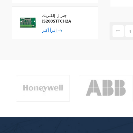
جنرال إلكتريك
IS200STTCH2A
اقرأ أكثر
1