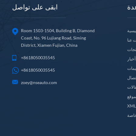
دة
ابقى على تواصل
يسية
Room 1503-1504, Building B, Diamond
Coast, No. 96 Lujiang Road, Siming
 عنا
District, Xiamen Fujian, China
تجات
+8618050035545
أخبار
يمات
+8618050035545
تصال
zoey@nseauto.com
الات
موقع
XM
اصة