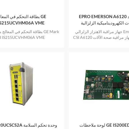
EPRO EMERSON A6120 جهاز رصد
بطاقة التحكم في المعالج 
ات الكهروديناميكية الزلزالية
IS215UCVHM06A VME
جهاز مراقبة الاهتزاز الزلزالي Emerson Epro
بطاقة التحكم في المعالج من سل
I IS215UCVHM06A VME
لوحة ملاحظات GE IS200EDCFG1B
GE IS420UCSCS2A وحدة 