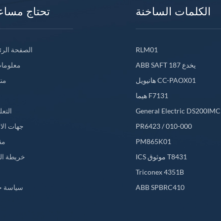
الكلمات الساخنة
تحتاج مساع
RLM01
الصفحة الرئ
ABB SAFT 187 يخدع
معلومات
هانيويل CC-PAOX01
من
هيما F7131
General Electric DS200IM
التعل
PR6423 / 010-000
جهات الا
PM865K01
مق
ICS موثوق T8431
خريطة ال
L
Triconex 4351B
ABB SPBRC410
سياسة خ