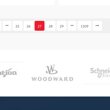
25
26
27
28
29
1109