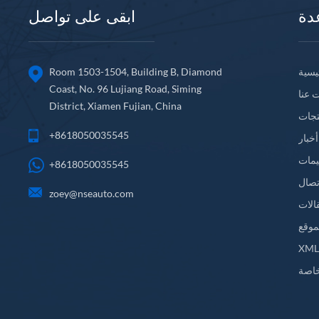
دة
ابقى على تواصل
يسية
Room 1503-1504, Building B, Diamond
Coast, No. 96 Lujiang Road, Siming
 عنا
District, Xiamen Fujian, China
تجات
+8618050035545
أخبار
يمات
+8618050035545
تصال
zoey@nseauto.com
الات
موقع
XM
اصة