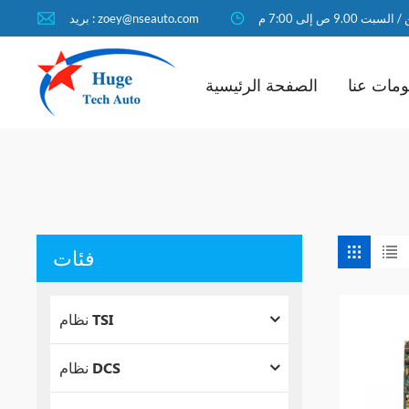
لسبت 9.00 ص إلى 7:00 م
بريد : zoey@nseauto.com
مات عنا
الصفحة الرئيسية
فئات
نظام TSI
نظام DCS