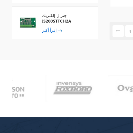
جنرال إلكتريك
IS200STTCH2A
اقرأ أكثر
1