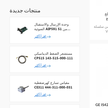
منتجات جديدة
GE
وحدة الإرسال والاستقبال
سلة GE Mark
الضوئية AIP591 S1 من
V
شركة يوكوجاوا لمكرر شبكة
اقرأ أكثر
V
مستشعر الضغط الديناميكي
CP515 143-515-000-111
اقرأ أكثر
مقياس تسارع كهرضغطية
CE311 444-311-000-031
اقرأ أكثر
تحكم السلامة