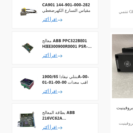
CA901 144-901-000-282
مقياس التسارع الكهرضغطي
تنتمي GE IS420UCSCS2A إلى وحدة تحكم
اقرأ أكثر
معالج ABB PPC322BE01
HIEE300900R0001 PSR-2
+ ناقل المجال
اقرأ أكثر
بنتلي نيفادا 1900/65A-00-
01-01-00-00 مراقب معدات
الأغراض العامة
اقرأ أكثر
بطاقة المعالج ABB
216VC62A
HESG324442R13
اقرأ أكثر