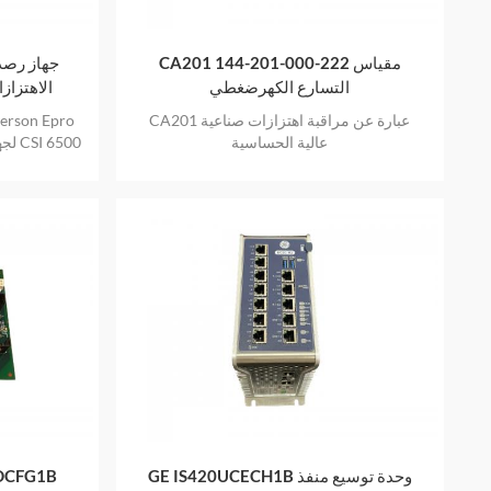
CA201 144-201-000-222 مقياس
التسارع الكهرضغطي
الاهتزاز
CA201 عبارة عن مراقبة اهتزازات صناعية
عالية الحساسية
CSI A6120 لجهاز مراقبة صحة الآلات CSI 6500
GE IS420UCECH1B وحدة توسيع منفذ