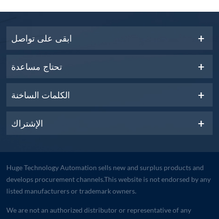
ابقى على تواصل
تحتاج مساعدة
الكلمات الساخنة
الإشتراك
Huge Technology Automation sells new and surplus products and
develops procurement channels.This website is not endorsed by any
listed manufacturers or trademark owners.
We are not an authorized distributor or representative of any