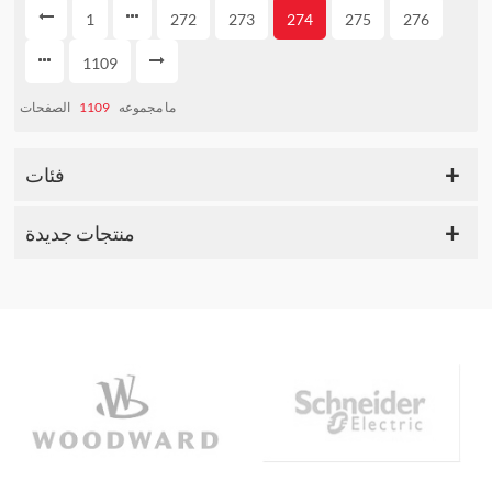
1
272
273
274
275
276
1109
ما مجموعه
1109
الصفحات
فئات
منتجات جديدة