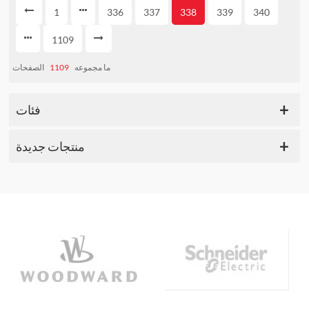
1
336
337
338
339
340
1109
الصفحات
1109
ما مجموعه
فئات
منتجات جديدة