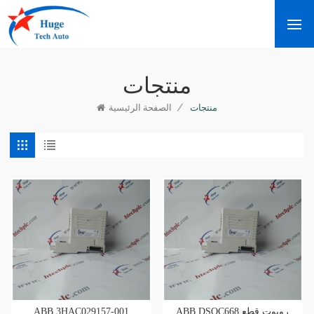
منتجات
/
منتجات
الصفحة الرئيسية
ABB 3HAC029157-001
ABB DSQC668 روبوت قطع