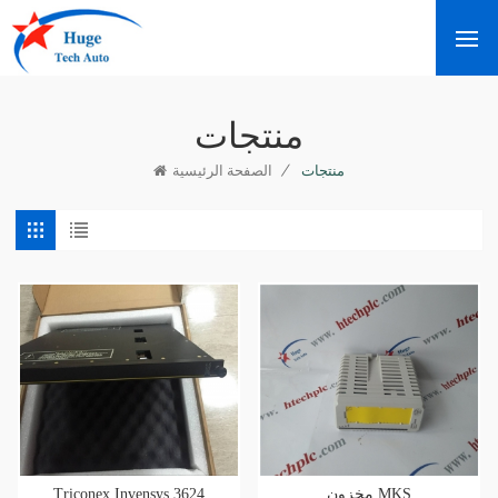
منتجات
/
منتجات
الصفحة الرئيسية
Triconex Invensys 3624
مخزون MKS