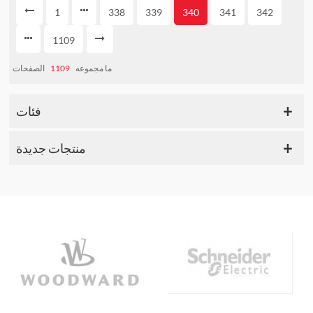
1
338
339
340
341
342
1109
الصفحات
1109
ما مجموعه
فئات
منتجات جديدة