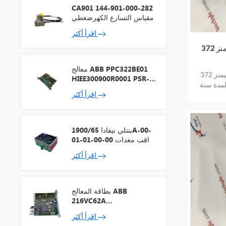
CA901 144-901-000-282
مقياس التسارع الكهرضغطي
اقرأ أكثر
معالج ABB PPC322BE01
سيمنز 372a21nf المخزون المتوفر جديد في
HIEE300900R0001 PSR-2
لمدة سنة
+ ناقل المجال
اقرأ أكثر
بنتلي نيفادا 1900/65A-00-
01-01-00-00 مراقب معدات
الأغراض العامة
اقرأ أكثر
بطاقة المعالج ABB
216VC62A
HESG324442R13
اقرأ أكثر