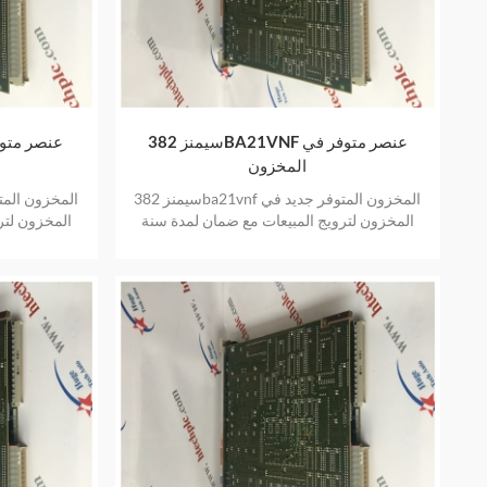
سيمنز 382BA21VNF عنصر متوفر في
المخزون
سيمنز 382ba21vnf المخزون المتوفر جديد في
المخزون لترويج المبيعات مع ضمان لمدة سنة
المخزون لتر
واحدة