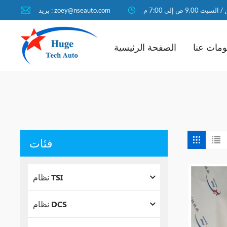
لسبت 9.00 ص إلى 7:00 م
بريد : zoey@nseauto.com
مات عنا
الصفحة الرئيسية
فئات
نظام TSI
نظام DCS