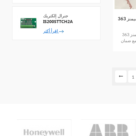
جنرال إلكتريك
سيمنز 363A21N4NNNA4 عنصر المخزون
IS200STTCH2A
اقرأ أكثر
سيمنز 363a21n4nnna4 المخزون المتوفر
مع ضمان
1