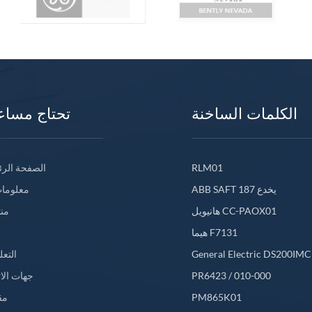
الكلمات الساخنة
تحتاج مساع
RLM01
الصفحة الرئ
ABB SAFT 187 يخدع
معلومات
هانيويل CC-PAOX01
من
هيما F7131
General Electric DS200IM
التعل
PR6423 / 010-000
جهات الا
PM865K01
مق