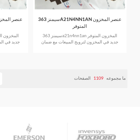
سيمنز 363A21N4NN1AN عنصر المخزون
المتوفر
سيمنز 363a21n4nn1an المخزون المتوفر
جديد في المخزون لترويج المبيعات مع ضمان
جديد في الم
لمدة سنة واحدة
ما مجموعه
1109
الصفحات