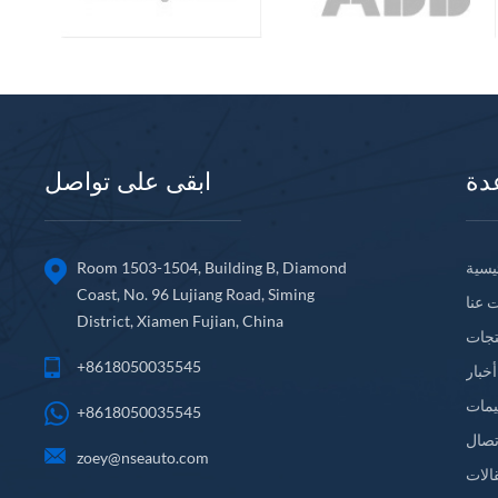
دة
ابقى على تواصل
يسية
Room 1503-1504, Building B, Diamond
Coast, No. 96 Lujiang Road, Siming
 عنا
District, Xiamen Fujian, China
تجات
+8618050035545
أخبار
يمات
+8618050035545
تصال
zoey@nseauto.com
الات