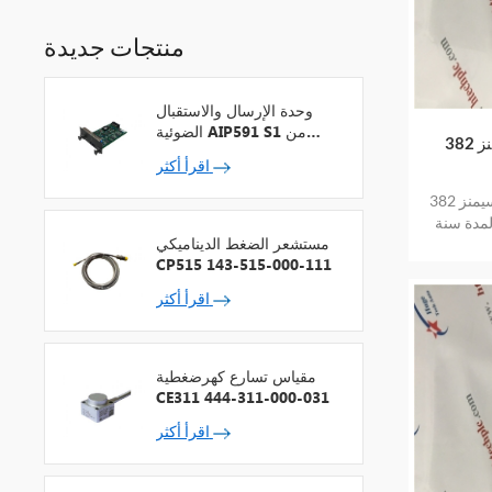
منتجات جديدة
وحدة الإرسال والاستقبال
الضوئية AIP591 S1 من
سيمنز 382EA21F1F عنصر متوفر في
شركة يوكوجاوا لمكرر شبكة
اقرأ أكثر
V
سيمنز 382ea21f1f المخزون المتوفر جديد في
لمدة سنة
مستشعر الضغط الديناميكي
CP515 143-515-000-111
اقرأ أكثر
مقياس تسارع كهرضغطية
CE311 444-311-000-031
اقرأ أكثر