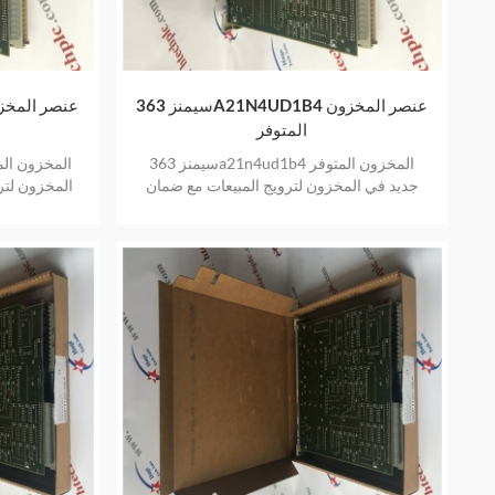
سيمنز 363A21N4UD1B4 عنصر المخزون
سيمنز 372A11NF عنص
المتوفر
سيمنز 363a21n4ud1b4 المخزون المتوفر
جديد في المخزون لترويج المبيعات مع ضمان
المخزون لتر
لمدة سنة واحدة