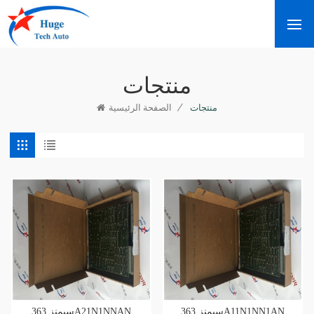
منتجات
/
منتجات
الصفحة الرئيسية
سيمنز 363A11N1NN1AN
سيمنز 363A21N1NNAN