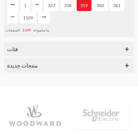
1
357
358
359
360
361
1109
الصفحات
1109
ما مجموعه
فئات
منتجات جديدة