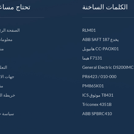
الكلمات الساخنة
تحتاج مساع
الصفحة الرئ
RLM01
ABB SAFT 187 يخدع
معلومات
هانيويل CC-PAOX01
من
هيما F7131
التعل
General Electric DS200IM
جهات الا
PR6423 / 010-000
مق
PM865K01
ICS موثوق T8431
خريطة ال
L
Triconex 4351B
سياسة خ
ABB SPBRC410