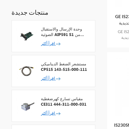
منتجات جديدة
GE IS230TN
الحديدية DIN IS220P
وحدة الإرسال والاستقبال
GE IS230T
الضوئية AIP591 S1 من
الحديدية DIN IS2
شركة يوكوجاوا لمكرر شبكة
اقرأ أكثر
V
مستشعر الضغط الديناميكي
CP515 143-515-000-111
اقرأ أكثر
مقياس تسارع كهرضغطية
CE311 444-311-000-031
اقرأ أكثر
IS230S