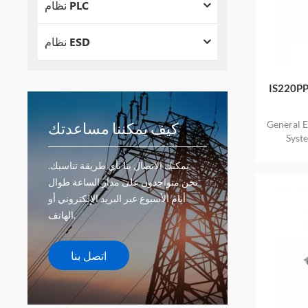
نظام PLC
نظام ESD
IS220PPDAH1B GE
General 
كيف يمكننا مساعدتك
Syst
يمكنك الاتصال بنا بأي طريقة تناسبك.
نحن متواجدون على مدار الساعة طوال
أيام الأسبوع عبر البريد الإلكتروني أو
الهاتف.
اتصل بنا