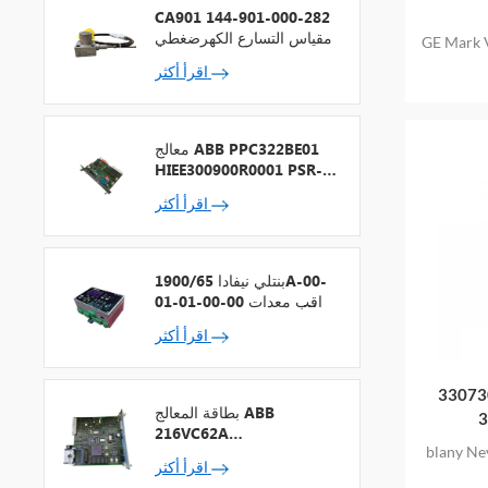
CA901 144-901-000-282
مقياس التسارع الكهرضغطي
GE Mark 
اقرأ أكثر
معالج ABB PPC322BE01
HIEE300900R0001 PSR-2
+ ناقل المجال
اقرأ أكثر
بنتلي نيفادا 1900/65A-00-
01-01-00-00 مراقب معدات
الأغراض العامة
اقرأ أكثر
33073
بطاقة المعالج ABB
216VC62A
blany Ne
HESG324442R13
اقرأ أكثر