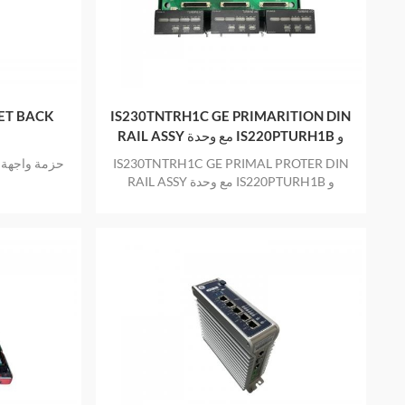
ET BACK
IS230TNTRH1C GE PRIMARITION DIN
RAIL ASSY مع وحدة IS220PTURH1B و
IS200TTURH1C
ح
IS230TNTRH1C GE PRIMAL PROTER DIN
RAIL ASSY مع وحدة IS220PTURH1B و
IS200TTURH1C