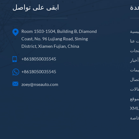
دة
ابقى على تواصل
Room 1503-1504, Building B, Diamond
يسية
Coast, No. 96 Lujiang Road, Siming
 عنا
District, Xiamen Fujian, China
تجات
+8618050035545
أخبار
يمات
+8618050035545
تصال
zoey@nseauto.com
الات
موقع
XM
اصة