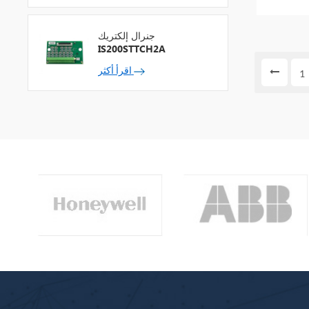
جنرال إلكتريك
IS200STTCH2A
اقرأ أكثر
1