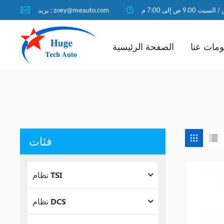
لسبت 9.00 ص إلى 7:00 م
بريد : zoey@nseauto.com
مات عنا
الصفحة الرئيسية
فئات
نظام TSI
نظام DCS