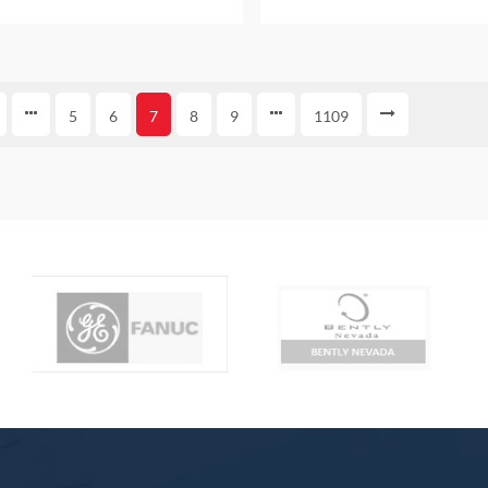
الداخلية
5
6
7
8
9
1109