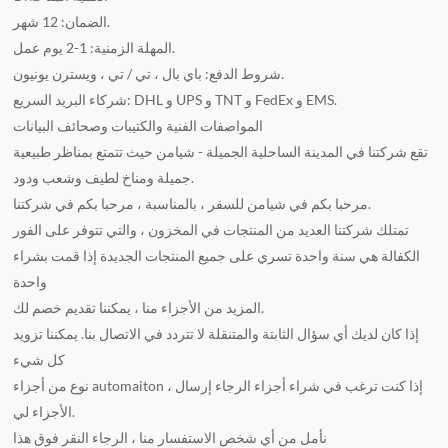
الضمان: 12 شهر.
المهلة الزمنية: 1-2 يوم عمل.
شروط الدفع: باي بال ، تي / تي ، ويسترن يونيون.
شركاء البريد السريع: DHL و UPS و TNT و FedEx و EMS.
المواصفات الفنية والكتيبات وصحائف البيانات
تقع شركتنا في المدينة الساحلية الجميلة - شيامن حيث تتمتع بمناظر طبيعية
جميلة ومناخ لطيف وشعب ودود.
مرحبا بكم في شيامن للسفر ، بالمناسبة ، مرحبا بكم في شركتنا.
تمتلك شركتنا العديد من المنتجات في المخزون ، والتي تتوفر على الفور
الكفالة هي سنة واحدة تسري على جميع المنتجات الجديدة إذا قمت بشراء
واحدة
المزيد من الأجزاء منا ، يمكننا تقديم خصم لك.
إذا كان لديك أي سؤال الثابتة والمتنقلة لا تتردد في الاتصال بنا. يمكننا تزويد
كل شيء
نوع من أجزاء automaiton ، إذا كنت ترغب في شراء أجزاء الرجاء إرسال
الأجزاء لي.
نأمل من أي شخص الاستفسار منا ، الرجاء النقر فوق هذا