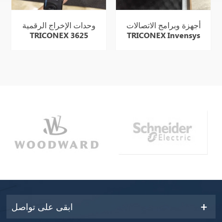
أجهزة وبرامج الاتصالات
وحدات الإخراج الرقمية
TRICONEX 3625
TRICONEX Invensys
4351B متوفرة في
المخزون
ابقى على تواصل