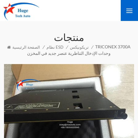
منتجات
TRICONEX 3700A
/
/
/
تريكونيكس
نظام ESD
الصفحة الرئيسية
وحدات الإدخال التناظرية عنصر جديد في المخزن