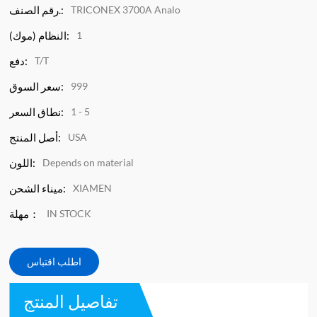
TRICONEX 3700A Analo
رقم الصنف.:
1
النظام (موك):
T/T
دفع:
999
سعر السوق:
1 - 5
نطاق السعر:
USA
أصل المنتج:
Depends on material
اللون:
XIAMEN
ميناء الشحن:
IN STOCK
مهلة：
اطلب اقتباس
تفاصيل المنتج