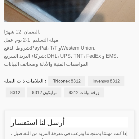
الضمان: 12 شهرًا.
مهلة التسليم: 1-2 يوم عمل.
شروط الدفع:PayPal، T/T وWestern Union.
شركاء البريد السريع: DHL، UPS، TNT، FedEx و EMS.
المواصفات الفنية والأدلة وصحائف البيانات
العلامات ذات الصلة :
Triconex 8312
Invensys 8312
ورقة بيانات 8312
ترايكون 8312
8312
أرسل لنا استفسار
إذا كنت مهتمًا بمنتجاتنا وترغب في معرفة المزيد من التفاصيل ،