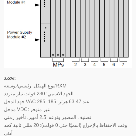
تحديد:
نوع الهيكل: رئيسي/توسعة/RXM
الجهد الاسمي: 230 فولت تيار متردد
جهد الدخل VAC عند 47-63 هرتز: 185–285
مدخل VDC: غير متوفر
تصنيف المصهر ونوعه: 2.5 أمبير، تأخير زمني
وقت الاحتفاظ بالإخراج (اسميًا حتى 0 فولت): 20 مللي ثانية كحد
أدنى