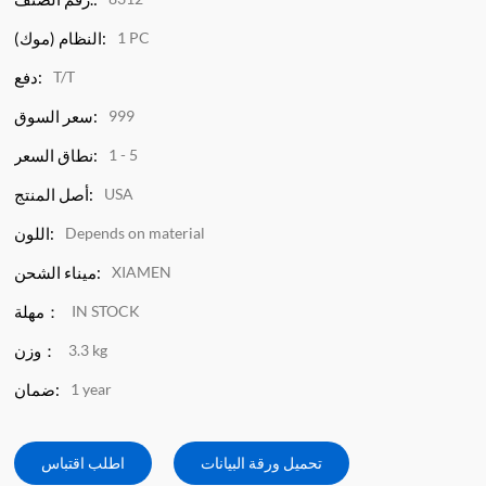
1 PC
النظام (موك):
T/T
دفع:
999
سعر السوق:
1 - 5
نطاق السعر:
USA
أصل المنتج:
Depends on material
اللون:
XIAMEN
ميناء الشحن:
IN STOCK
مهلة：
3.3 kg
وزن：
1 year
ضمان:
تحميل ورقة البيانات
اطلب اقتباس