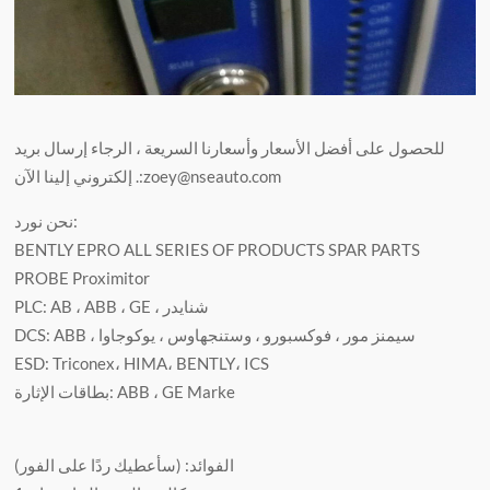
للحصول على أفضل الأسعار وأسعارنا السريعة ، الرجاء إرسال بريد
إلكتروني إلينا الآن .:zoey@nseauto.com
نحن نورد:
BENTLY EPRO ALL SERIES OF PRODUCTS SPAR PARTS
PROBE Proximitor
PLC: AB ، ABB ، GE ، شنايدر
DCS: ABB ، سيمنز مور ، فوكسبورو ، وستنجهاوس ، يوكوجاوا
ESD: Triconex، HIMA، BENTLY، ICS
بطاقات الإثارة: ABB ، GE Marke
الفوائد: (سأعطيك ردًا على الفور)