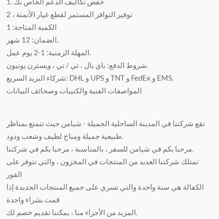
1. خفض تكاليف الدعم الخاص بك
2 ، توفير التوافر المستمر لقطع غيار الأتمتة
الكمية المتاحة: 1
الضمان: 12 شهر.
المهلة الزمنية: 1-2 يوم عمل.
شروط الدفع: باي بال ، تي / تي ، ويسترن يونيون.
شركاء البريد السريع: DHL و UPS و TNT و FedEx و EMS.
المواصفات الفنية والكتيبات وصحائف البيانات
تقع شركتنا في المدينة الساحلية الجميلة - شيامن حيث تتمتع بمناظر
طبيعية جميلة ومناخ لطيف وشعب ودود.
مرحبا بكم في شيامن للسفر ، بالمناسبة ، مرحبا بكم في شركتنا.
تمتلك شركتنا العديد من المنتجات في المخزون ، والتي تتوفر على
الفور
الكفالة هي سنة واحدة والتي تسري على جميع المنتجات الجديدة إذا
قمت بشراء واحدة
المزيد من الأجزاء منا ، يمكننا تقديم خصم لك.