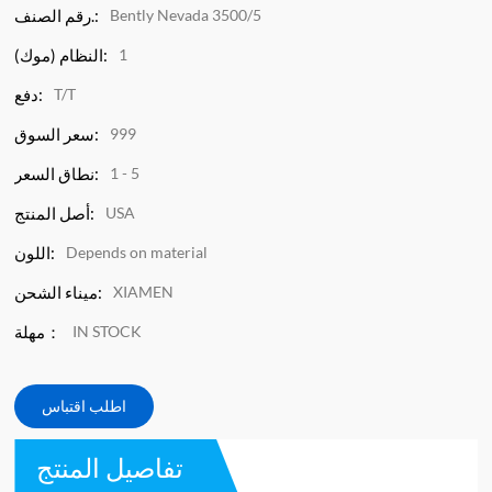
Bently Nevada 3500/5
رقم الصنف.:
1
النظام (موك):
T/T
دفع:
999
سعر السوق:
1 - 5
نطاق السعر:
USA
أصل المنتج:
Depends on material
اللون:
XIAMEN
ميناء الشحن:
IN STOCK
مهلة：
اطلب اقتباس
تفاصيل المنتج