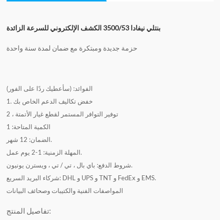
بنتلي نيفادا 3500/53 الكشف الإلكتروني للسرعة الزائدة
حزمة جديدة ومبتكرة مع ضمان لمدة سنة واحدة
الفوائد: (سأعطيك ردًا على الفور)
1. خفض تكاليف الدعم الخاص بك
2 ، توفير التوافر المستمر لقطع غيار الأتمتة
الكمية المتاحة: 1
الضمان: 12 شهر.
المهلة الزمنية: 1-2 يوم عمل.
شروط الدفع: باي بال ، تي / تي ، ويسترن يونيون.
شركاء البريد السريع: DHL و UPS و TNT و FedEx و EMS.
المواصفات الفنية والكتيبات وصحائف البيانات
تفاصيل المنتج: