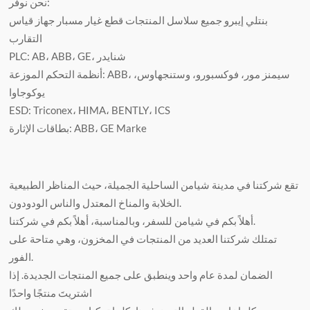
نحن نوفر:
بنتلي إيبرو جميع سلاسل المنتجات قطع غيار مسبار جهاز قياس
التقارب
PLC: AB، ABB، GE، شنايدر
أنظمة التحكم الموزعة: ABB، سيمنز مور، فوكسبورو، وستنجهاوس،
يوكوجاوا
ESD: Triconex، HIMA، BENTLY، ICS
بطاقات الإثارة: ABB، GE Marke
تقع شركتنا في مدينة شيامن الساحلية الجميلة، حيث المناظر الطبيعية
الخلابة والمناخ المعتدل والناس الودودون.
أهلاً بكم في شيامن للسفر، وبالمناسبة، أهلاً بكم في شركتنا.
تمتلك شركتنا العديد من المنتجات في المخزون، وهي متاحة على
الفور.
الضمان لمدة عام واحد وينطبق على جميع المنتجات الجديدة. إذا
اشتريتَ منتجًا واحدًا