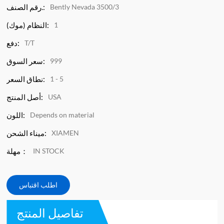
Bently Nevada 3500/3
رقم الصنف.:
1
النظام (موك):
T/T
دفع:
999
سعر السوق:
1 - 5
نطاق السعر:
USA
أصل المنتج:
Depends on material
اللون:
XIAMEN
ميناء الشحن:
IN STOCK
مهلة：
اطلب اقتباس
تفاصيل المنتج