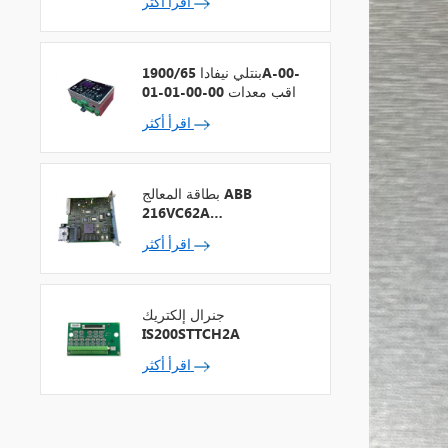
اقرأ أكثر
بنتلي نيفادا 1900/65A-00-
01-01-00-00 مراقب معدات
الأغراض العامة
اقرأ أكثر
بطاقة المعالج ABB
216VC62A
HESG324442R13
اقرأ أكثر
جنرال إلكتريك
IS200STTCH2A
اقرأ أكثر