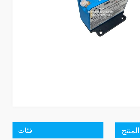
لمنتج
فئات