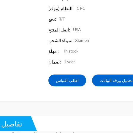
1 PC
النظام (موك):
T/T
دفع:
USA
أصل المنتج:
Xiamen
ميناء الشحن:
In stock
مهلة：
1 year
ضمان:
تحميل ورقة البيانات
اطلب اقتباس
تفاصيل ا