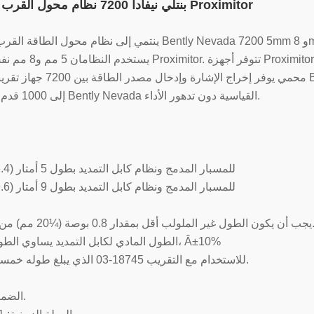
18745-04 بنتلي نيفادا 7200 نظام محول القرب Proximitor
Bently Nevad و 8mm.
يستخدم النظامان 5 مم و8 مم نفس النوع من imitor
محمي يوفر إخراج الإشارة وإدخال مصدر الطاقة بين 7200 جهاز
إلى 1000 قدم من شاشات Bently Nevada القياسية دون تدهور الأداء.
03- للمسبار المدمج ونظام كابل التمديد بطول 5 أمتار (16.4 قدم)
04- للمسبار المدمج ونظام كابل التمديد بطول 9 أمتار (29.6 قدم)
ول غير الملولب أقل بمقدار 0.8 بوصة (¼20 مم) من طول العلبة.
الطول المادي لكابل التمديد يساوي الطول الكهربائي، Â±10%
للاستخدام مع التقريب 18745-03 الذي يبلغ طوله خمسة أمتار فقط.
الضمان: 12 شهرًا.