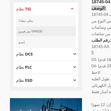
الوصف:
نظام TSI
بنتلي نيفادا
Prox. تتوفر أجهزة Proximitors بطول 5 و9 أمتار. يحتوي 18745-04 على ثلاثة موصلات، وكابل
 تقريبي وشاشات Bently Nevada. يمكن تحديد موقع 18745-04 على مسافة تصل
متر فيبرو VM600
رقم الطلب:
إيبرو
18745-AA
أأ:
نظام DCS
نظام PLC
لاحظ:
نظام ESD