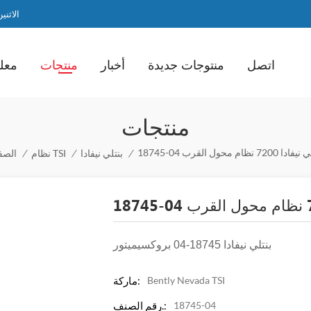
الاثنين / ا
اتصل
منتوجات جديدة
أخبار
منتجات
معلو
منتجات
/
بنتلي نيفادا
/
نظام TSI
/
الصف
بنتلي نيفادا
18745-04
بروكسيميتور
Bently Nevada TSI
ماركة:
18745-04
رقم الصنف.: