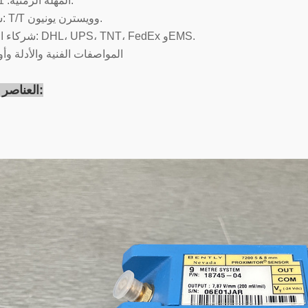
المهلة الزمنية: 1-2 أيام عمل.
شروط الدفع: T/T وويسترن يونيون.
شركاء البريد السريع: DHL، UPS، TNT، FedEx وEMS.
المواصفات الفنية والأدلة وأو
العناصر ذات الصلة: