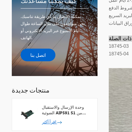
كيف يمكننا مساعدتك
يمكنك الاتصال بنا بأي طريقة تناسبك.
راق البيانات
نحن متواجدون على مدار الساعة طوال
أيام الأسبوع عبر البريد الإلكتروني أو
الهاتف.
18745-03
18745-04
اتصل بنا
منتجات جديدة
وحدة الإرسال والاستقبال
الضوئية AIP591 S1 من
شركة يوكوجاوا لمكرر شبكة
اقرأ أكثر
V